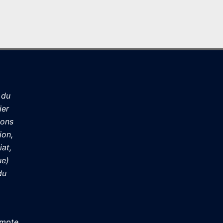
 du
ier
ions
ion,
iat,
ue)
du
ompte