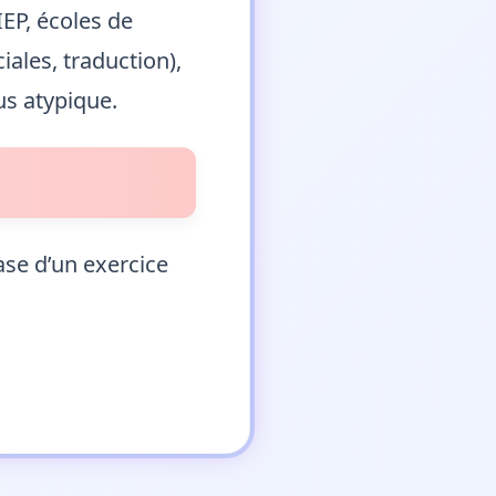
IEP, écoles de
ales, traduction),
us atypique.
ase d’un exercice