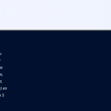
u
r
ns
n,
t,
e) en
p 5